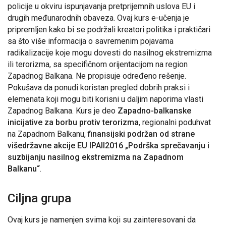
policije u okviru ispunjavanja pretprijemnih uslova EU i
drugih međunarodnih obaveza. Ovaj kurs e-učenja je
pripremljen kako bi se podržali kreatori politika i praktičari
sa što više informacija o savremenim pojavama
radikalizacije koje mogu dovesti do nasilnog ekstremizma
ili terorizma, sa specifičnom orijentacijom na region
Zapadnog Balkana. Ne propisuje određeno rešenje.
Pokušava da ponudi koristan pregled dobrih praksi i
elemenata koji mogu biti korisni u daljim naporima vlasti
Zapadnog Balkana. Kurs je deo
Zapadno-balkanske
inicijative za borbu protiv terorizma
, regionalni poduhvat
na Zapadnom Balkanu,
finansijski podržan od strane
višedržavne akcije EU IPAII2016 „Podrška sprečavanju i
suzbijanju nasilnog ekstremizma na Zapadnom
Balkanu“
.
Ciljna grupa
Ovaj kurs je namenjen svima koji su zainteresovani da