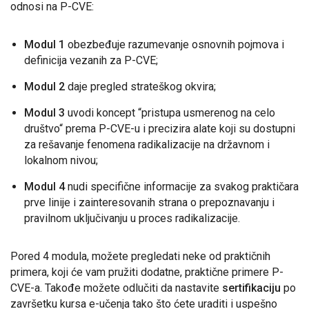
odnosi na P-CVE:
Modul 1
obezbeđuje razumevanje osnovnih pojmova i
definicija vezanih za P-CVE;
Modul 2
daje pregled strateškog okvira;
Modul 3
uvodi koncept “pristupa usmerenog na celo
društvo“ prema P-CVE-u i precizira alate koji su dostupni
za rešavanje fenomena radikalizacije na državnom i
lokalnom nivou;
Modul 4
nudi specifične informacije za svakog praktičara
prve linije i zainteresovanih strana o prepoznavanju i
pravilnom uključivanju u proces radikalizacije.
Pored 4 modula, možete pregledati neke od praktičnih
primera, koji će vam pružiti dodatne, praktične primere P-
CVE-a. Takođe možete odlučiti da nastavite
sertifikaciju
po
završetku kursa e-učenja tako što ćete uraditi i uspešno