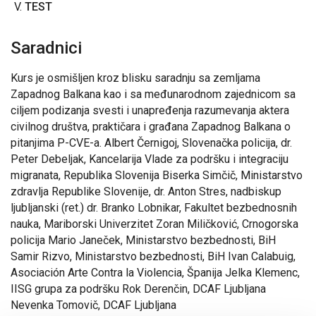
TEST
Saradnici
Kurs je osmišljen kroz blisku saradnju sa zemljama
Zapadnog Balkana kao i sa međunarodnom zajednicom sa
ciljem podizanja svesti i unapređenja razumevanja aktera
civilnog društva, praktičara i građana Zapadnog Balkana o
pitanjima P-CVE-a. Albert Černigoj, Slovenačka policija, dr.
Peter Debeljak, Kancelarija Vlade za podršku i integraciju
migranata, Republika Slovenija Biserka Simčič, Ministarstvo
zdravlja Republike Slovenije, dr. Anton Stres, nadbiskup
ljubljanski (ret.) dr. Branko Lobnikar, Fakultet bezbednosnih
nauka, Mariborski Univerzitet Zoran Miličković, Crnogorska
policija Mario Janeček, Ministarstvo bezbednosti, BiH
Samir Rizvo, Ministarstvo bezbednosti, BiH Ivan Calabuig,
Asociación Arte Contra la Violencia, Španija Jelka Klemenc,
IISG grupa za podršku Rok Derenčin, DCAF Ljubljana
Nevenka Tomovič, DCAF Ljubljana