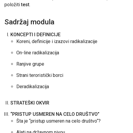
položiti
test
.
Sadržaj modula
KONCEPTI I DEFINICIJE
Koreni, definicije i izazovi radikalizacije
On-line radikalizacija
Ranjive grupe
Strani teroristički borci
Deradikalizacija
STRATEŠKI OKVIR
“PRISTUP USMEREN NA CELO DRUŠTVO”
Šta je “pristup usmeren na celo društvo“?
Alati na državnom nivou