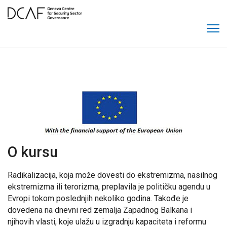
O kursu
Radikalizacija, koja može dovesti do ekstremizma, nasilnog
ekstremizma ili terorizma, preplavila je političku agendu u
Evropi tokom poslednjih nekoliko godina. Takođe je
dovedena na dnevni red zemalja Zapadnog Balkana i
njihovih vlasti, koje ulažu u izgradnju kapaciteta i reformu