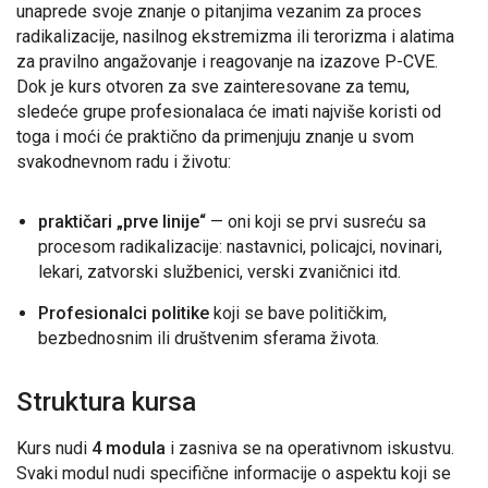
unaprede svoje znanje o pitanjima vezanim za proces
radikalizacije, nasilnog ekstremizma ili terorizma i alatima
za pravilno angažovanje i reagovanje na izazove P-CVE.
Dok je kurs otvoren za sve zainteresovane za temu,
sledeće grupe profesionalaca će imati najviše koristi od
toga i moći će praktično da primenjuju znanje u svom
svakodnevnom radu i životu:
praktičari „prve linije“
— oni koji se prvi susreću sa
procesom radikalizacije: nastavnici, policajci, novinari,
lekari, zatvorski službenici, verski zvaničnici itd.
Profesionalci politike
koji se bave političkim,
bezbednosnim ili društvenim sferama života.
Struktura kursa
Kurs nudi
4 modula
i zasniva se na operativnom iskustvu.
Svaki modul nudi specifične informacije o aspektu koji se